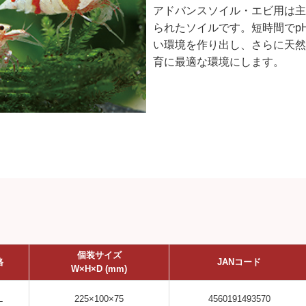
アドバンスソイル・エビ用は主
られたソイルです。短時間でp
い環境を作り出し、さらに天然
育に最適な環境にします。
個装サイズ
格
JANコード
W×H×D (mm)
L
225×100×75
4560191493570