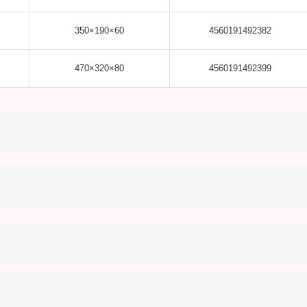
350×190×60
4560191492382
470×320×80
4560191492399